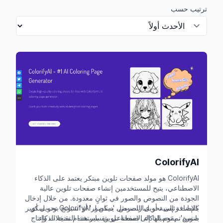
ترتيب حسب
ColorifyAI
ColorifyAI هو مولد صفحات تلوين مبتكر يعتمد على الذكاء
الاصطناعي، يتيح للمستخدمين إنشاء صفحات تلوين عالية
الجودة من النصوص والصور في ثوانٍ معدودة. من خلال إدخال
بالإضافة إلى تحويل النصوص، يمكن لـ ColorifyAI تحويل أي
كلمات رئيسية أو عبارات مثل 'ديناصور' أو 'سبونج بوب سكوير
صورة تم تحميلها إلى صفحة تلوين. باستخدام تقنية الذكاء
بانتس'، يقوم الذكاء الاصطناعي بتفسير هذه المدخلات وإنتاج