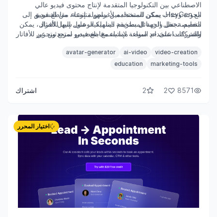
الاصطناعي بين التكنولوجيا المتقدمة لإنتاج محتوى فيديو عالي
مع HeyGen، يمكن للمستخدمين بسهولة إنشاء مقاطع فيديو
الجودة وجذاب يمكن استخدامه لأغراض متنوعة، من التسويق إلى
التعليم. تجعل واجهة المستخدم السهلة الوصول إليها للأفراد
مخصصة تنقل الرسائل بطريقة ديناميكية. على سبيل المثال، يمكن
للشركات استخدام المنصة لإنشاء مقاطع فيديو لمتحدثين عن
والشركات على حد سواء، مما يسمح بتخصيص سريع وتحرير للأفاتار
لتناسب الاحتياجات المحددة.
منتجاتهم، مما يعزز تفاعل العملاء. وبالمثل، يمكن للمعلمين
avatar-generator
ai-video
video-creation
الاستفادة من هذه الأداة لإنتاج مقاطع فيديو تعليمية تجعل التعلم أكثر
تفاعلية ومتعة للطلاب، مما يجسر الفجوة بين طرق التدريس
education
marketing-tools
التقليدية والتكنولوجيا الحديثة.
8571
2
2
اشتراك
اختيار المحرر