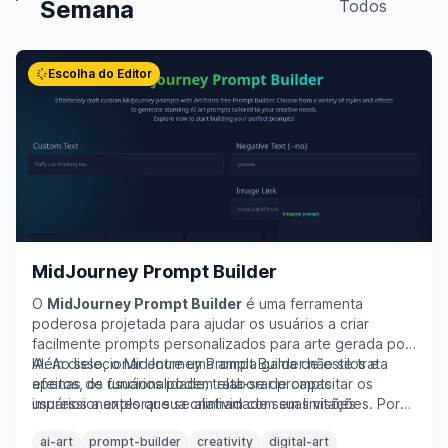
Semana
Todos
Escolha do Editor
MidJourney Prompt Builder
O
MidJourney Prompt Builder
é uma ferramenta
poderosa projetada para ajudar os usuários a criar
facilmente prompts personalizados para arte gerada por
IA. Ao selecionar entre uma ampla gama de estilos e
Além disso, o MidJourney Prompt Builder não se trata
efeitos, os usuários podem elaborar prompts
apenas de funcionalidade; trata-se de capacitar os
impressionantes que se alinham com suas visões
usuários a explorar sua criatividade sem limitações. Por
criativas. A interface intuitiva permite a fácil inserção de
exemplo, um designer gráfico poderia usar esta
ai-art
prompt-builder
creativity
digital-art
texto personalizado, prompts negativos e links de
ferramenta para gerar conceitos únicos para uma